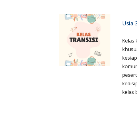
Usia 
Kelas
khusu
kesiap
komun
pesert
kedisi
kelas 