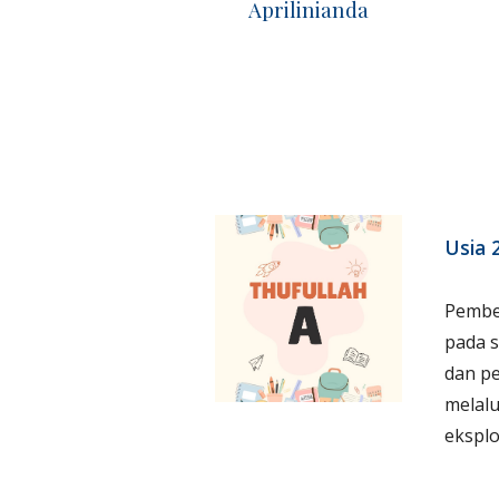
Aprilinianda
Usia 
Pembe
pada s
dan pe
melal
eksplo