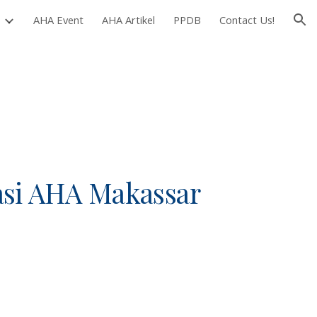
AHA Event
AHA Artikel
PPDB
Contact Us!
ion
asi AHA Makassar